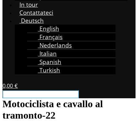
In tour
Contattateci
Deutsch
English
Français
Nederlands
Italian
Spanish
Turkish
0,00
€
Motociclista e cavallo al
tramonto-22