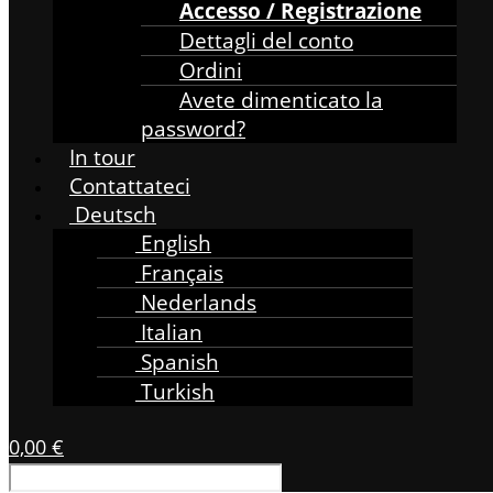
Accesso / Registrazione
Dettagli del conto
Ordini
Avete dimenticato la
password?
In tour
Contattateci
Deutsch
English
Français
Nederlands
Italian
Spanish
Turkish
0,00
€