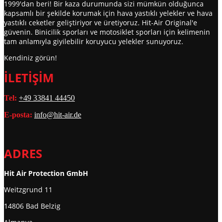
1999'dan beri! Bir kaza durumunda sizi mümkün olduğunca
kapsamlı bir şekilde korumak için hava yastıklı yelekler ve hava
yastıklı ceketler geliştiriyor ve üretiyoruz. Hit-Air Original'e
güvenin. Binicilik sporları ve motosiklet sporları için kelimenin
tam anlamıyla giyilebilir koruyucu yelekler sunuyoruz.
Kendiniz görün!
İLETİŞİM
Tel:
+49 33841 44450
E-posta:
info@hit-air.de
ADRES
Hit Air Protection GmbH
Weitzgrund 11
14806 Bad Belzig