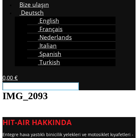
Bize ulaşın
Deutsch
English
Français
Nederlands
Italian
Spanish
Turkish
0,00
€
IMG_2093
HIT-AIR HAKKINDA
Entegre hava yastıklı binicilik yelekleri ve motosiklet kıyafetleri -